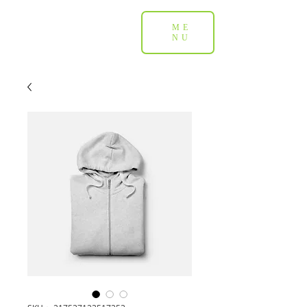
ME
NU