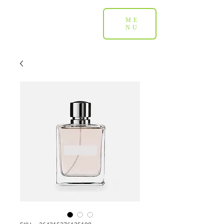
ME
NU