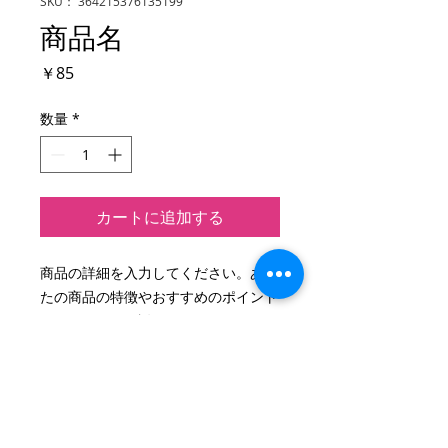
SKU： 364215376135199
商品名
価
￥85
格
数量
*
カートに追加する
商品の詳細を入力してください。あな
たの商品の特徴やおすすめのポイント
をわかりやすく説明しましょう。
商品情報
商品の詳細を入力してください。サイ
返品・返金ポリシー
ズ、素材、取扱説明に加え、商品の特