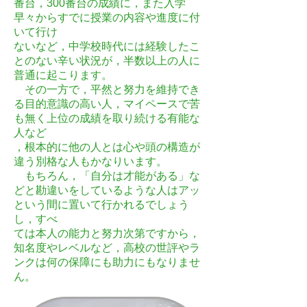
番台，300番台の成績に，また入学
早々からすでに授業の内容や進度に付
いて行け
ないなど，中学校時代には経験したこ
とのない辛い状況が，半数以上の人に
普通に起こります。
その一方で，平然と努力を維持でき
る目的意識の高い人，マイペースで苦
も無く上位の成績を取り続ける有能な
人など
，根本的に他の人とは心や頭の構造が
違う別格な人もかなりいます。
もちろん，「自分は才能がある」な
どと勘違いをしているような人はアッ
という間に置いて行かれるでしょう
し，すべ
ては本人の能力と努力次第ですから，
知名度やレベルなど，高校の世評やラ
ンクは何の保障にも助力にもなりませ
ん。