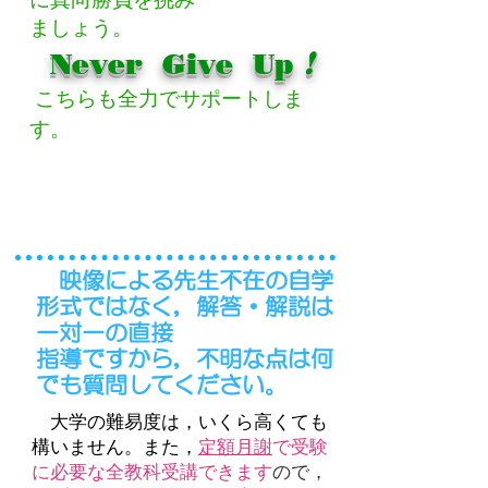
ましょう。
!
Never Give Up
こちらも全力でサポートしま
す。
映像による先生不在の自学
形式ではなく，解答・解説は
一
対一の直接
指導ですから，不明な点は何
でも質問してください。
大学の難易度は，いくら高くても
構いません。また，
定額月謝
で受験
に必要な全教科受講できます
ので，