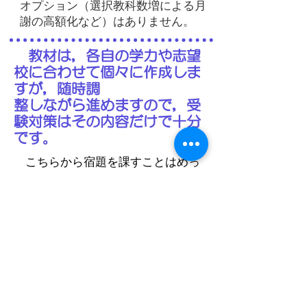
オプション（選択教科数増による月
謝の高額化など）はありません。
教材は，各自の学力や志望
校に合わせて個々に作成しま
すが，随時調
整しながら進めますので，受
験対策はその内容だけで十分
です。
こちらから宿題を課すことはめっ
たにありませんので，
教材の復習だ
けは必ず徹底して
実行してください
。
週の回数・時間数，いずれ
も制限はありませんので，毎
日でも何時間
でも，大いに利用してくださ