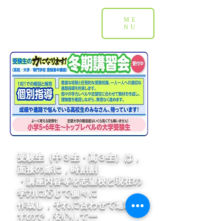
ME
NU
受験生（中３生・高３生）は，
面接の際に，時割割
・講座内容等を志望校と現在の
学力に応じて個々に
作成し，それに合わせて進め
ま
すので，
安心して一