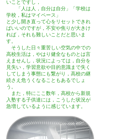
いことですし，
「人は人，自分は自分」「学校は
学校，私はマイペース」
と少し開き直って心をリセットできれ
ばいいのですが，不安や焦りが大きけ
れば，それも難しいことだと思いま
す。
そうした日々重苦しい空気の中での
高校生活は，やはり健全なものとは言
えませんし，状況によっては，自分を
見失い，学習意欲や目的意識まで失く
してしまう事態にも繋がり，高校の継
続さえ危うくなることもあるでしょ
う。
また，特にここ数年，高校から新規
入塾する子供達には，こうした状況が
急増しているように感じています
。