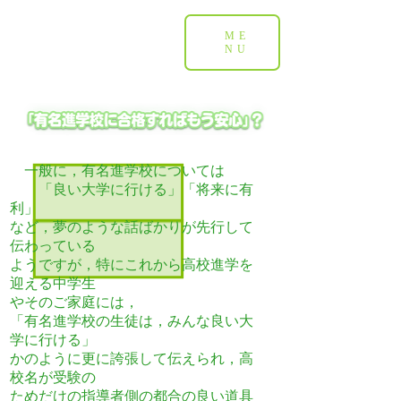
ME
NU
一般に，有名進学校については
「良い大学に行ける」「将来に有
利」
など，夢のような話ばかりが先行して
伝わっている
ようですが，特にこれから高校進学を
迎える中学生
やそのご家庭には，
「有名進学校の生徒は，みんな良い大
学に行ける」
かのように更に誇張して伝えられ，高
校名が受験の
ためだけの指導者側の都合の良い道具