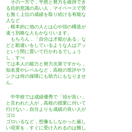
その一方で，平然と努力を維持でき
る目的意識の高い人，マイペースで苦
も無く上位の成績を取り続ける有能な
人など
，根本的に他の人とは心や頭の構造が
違う別格な人もかなりいます。
もちろん，「自分は才能がある」な
どと勘違いをしているような人はアッ
という間に置いて行かれるでしょう
し，すべ
ては本人の能力と努力次第ですから，
知名度やレベルなど，高校の世評やラ
ンクは何の保障にも助力にもなりませ
ん。
中学校では成績優秀で「頭が良い」
と言われた人が，高校の授業に付いて
行けない，自分よりも成績の良い人が
ゴロ
ゴロいるなど，想像もしなかった厳し
い現実を，すぐに受け入れるのは難し