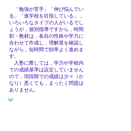
「勉強が苦手」「伸び悩んでい
る」「進学校を目指している」，
いろいろ
なタイプの人がいるでし
ょうが，個別指導ですから，時間
割・教材は，各自
の性格や学力に
合わせて作成し，理解度を確認し
ながら，短時間で効率よく
進めま
す。
入塾に際しては，学力や学校内
での成績基準は設定していません
ので，現
段階での成績は少々（か
なり）悪くても，まったく問題は
ありません。
教材の中に定期的に復習を
組み込んでありますので，こち
らから家庭学習とし
の
宿題を
課すことはありません
が，教材の復習だけは必ず実行