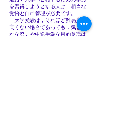
を習得しようとする人は，相当な
覚悟と自己管理が必要です。
大学受験は，それほど難易度が
高くない場合であっても，気まぐ
れな努力や中途半端な目的意識は
通用しませんので，受験勉強一色
の辛い一年間になると思います
が，すべては自分自身の夢と将来
のためです。
こちらも，みなさんの夢が叶う
ように全力でサポートしますの
で，生涯の想い出に残るほど頑張
ってください。
学習法，進路，その他，いろい
ろと不安がある人もいるでしょう
が，年間を通して個々に指示を出
しながら進めますので，安心して
一任してください。