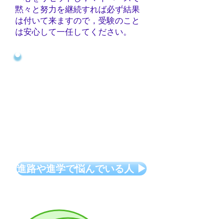
黙々と努力を継続すれば必ず結果
は付い
て来ますので，受験のこと
は安心して一任してください。
高校生は，学校の課外等の
関係もありますので，週の回
数・時間帯はフリーで
す。
（個別指導ですから，毎
日利用することも可能です）
学校の予習や宿題も可能で
すから，自分のペースで大いに
利用してください。
進路や進学で悩んでいる人 ▶