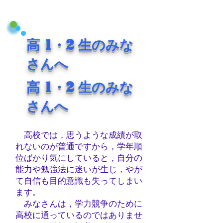
1
2
高
・
生のみな
さんへ
1
2
高
・
生のみな
さんへ
高校では，思うような成績が取
れないのが普通ですから，学年順
位ばかり
気にしていると，自分の
能力や勉強法に迷いが生じ，やが
て自信も目的意識
も失ってしまい
ます。
みなさんは，学力競争のために
高校に通っているのではありませ