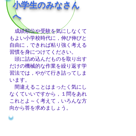
小学生のみなさん
へ
成績順位や受験を気にしなくて
もよい小学校時代に，伸び伸びと
自由に，できれば粘り強く考える
習慣を身につけてください。
頭に詰め込んだものを取り出す
だけの機械的な作業を繰り返す学
習法では，やがて行き詰ってしま
います。
間違えることはまったく気にし
なくていいですから，１問をあれ
これとよ～く考えて，いろんな方
向から答を求めましょう。
「早期学習」「先取り学習」
は，一時的には学習意欲が芽生
え効果もありま
すが，
やがて
有