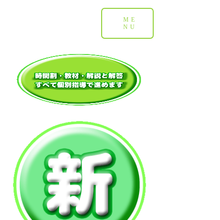
ME
NU