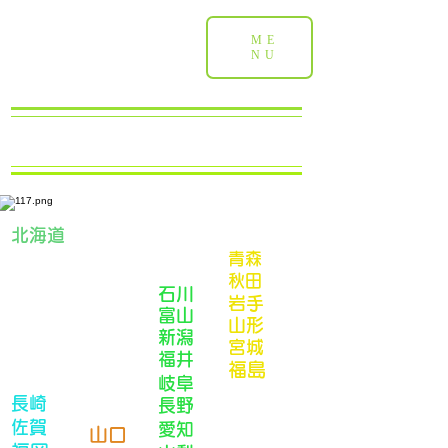
ME
NU
​北海道
​青森
​秋田
​石川
​岩手
​富山
​山形
​新潟
​宮城
​福井
​福島
​岐阜
​長崎
​長野
​佐賀
​愛知
​山口