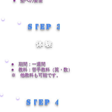
● 塾への要望
Step 3
体験
● 期間：一週間
● 教科：苦手教科（英・数）
​※ 他教科も可能です。
Step 4