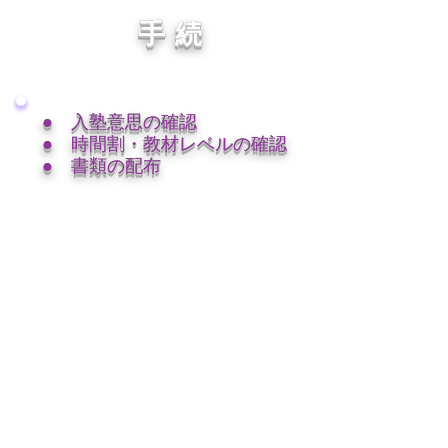
手続
● 入塾意思の確認
●
時間割・教材レベルの確認
● 書類の配布