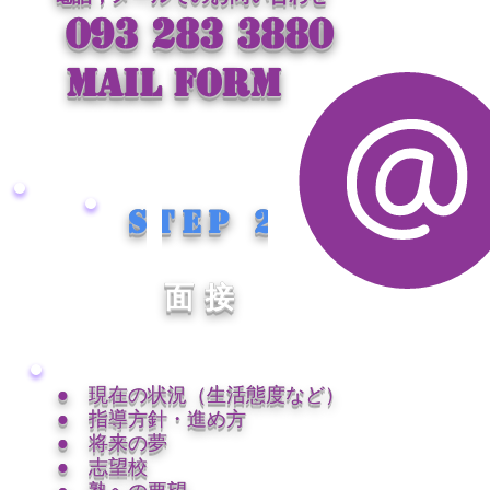
093 283 3880
MAIL FORM
Step 2
面接
● 現在の状況（生活態度など）
● 指導方針・進め方
● 将来の夢
● 志望校