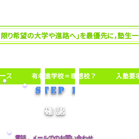
限り希望の大学や進路へ」を最優先に，塾生一
ース
有名進学校＝理想校？
入塾要
Step 1
確認
電話，メールでのお問い合わせ