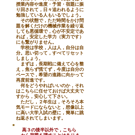
授業内容や進度・予習・宿題
に振
り回されて，日々追われるように
勉強している
人
もいるでしょう。
その状態で，ただ
時間をかけ問
題を
解くだけ
の機械作業を繰り返
しても悪循環で，心が不安定であ
れば，安定し
た学
力（
実力です
）
にも繋がりません。
学校は学校，人は人
，
自分は自
分。思い切って，すべてリセット
しましょう。
まずは
，長期戦に備
えて心を
整
え，焦らず慌てず
，今度は
自分の
ペ
ー
スで，希望の進路に
向かって
再度
前進です
。
何をどうやればいいのか，それ
はこちらに任せておけば大丈夫で
すから，安心して下さい。
ただし，２年生は，そろそろ
本
気モードにならないと，想像
以上
に高い大学入試の壁に，簡単に跳
ね
返され
てしまいます。
高３の後半以外で，こちら