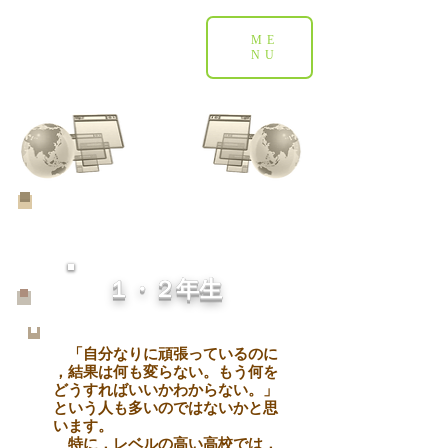
ME
NU
１・２年生
「自分なりに頑張っているのに
，
結果
は何も変らない。もう何を
どう
す
ればいいかわからない。」
という人も多
い
のではないかと思
います。
特に，レベルの高い高校では
，