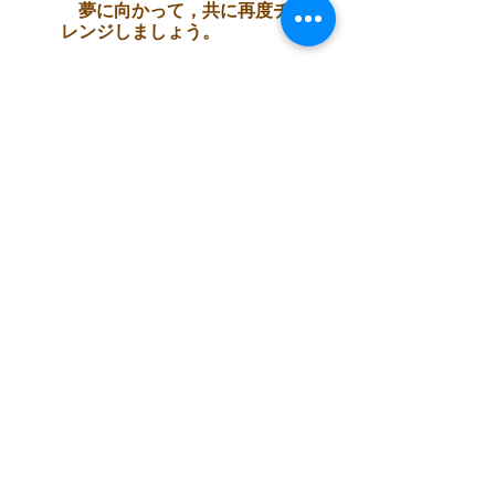
夢に向かって，共に再度チャ
レンジしましょう。
募集対象
高卒認定・専門学校・大学
の
難易度に関係なく，高校生
の様
々な進路や受験に自在に
対応し
ますので，学力や成績
は気に
し
ないでお問合わせく
ださい。
「年間会員」 コース
大学・医療系，その他「３教科
型」「５教科型」の受験を希望す