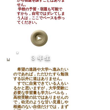
から宿題を課すことはありま
せん。
学校の予習・宿題も可能で
すから，自宅ではダレてしま
う人は，ここでペ
ースを作っ
てください。
３ 年 生
希望の進路や大学へ進みたい
のであれ
ば，ただひたすら勉強
する以外に道はあ
りません。
すでに自覚できている人もい
るかと思
いますが，大学受験に
必要な学習量も学力レ
ベルも，
高校受験の比では
ありませんの
で
，幼児のような甘い見通しや
根拠のない
自信だけでは，まず